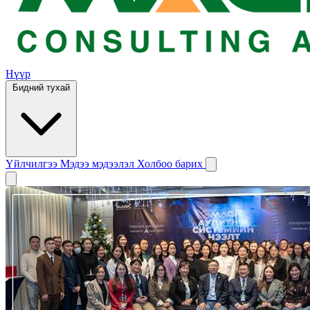
Нүүр
Бидний тухай
Үйлчилгээ
Мэдээ мэдээлэл
Холбоо барих