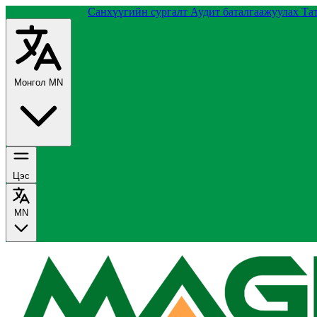
Группийн тухай
Санхүүгийн сургалт
Аудит баталгаажуулах
Та
Монгол
MN
Цэс
MN