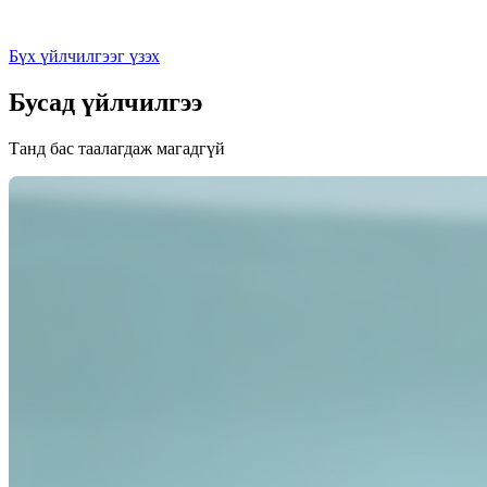
Бүх үйлчилгээг үзэх
Бусад үйлчилгээ
Танд бас таалагдаж магадгүй