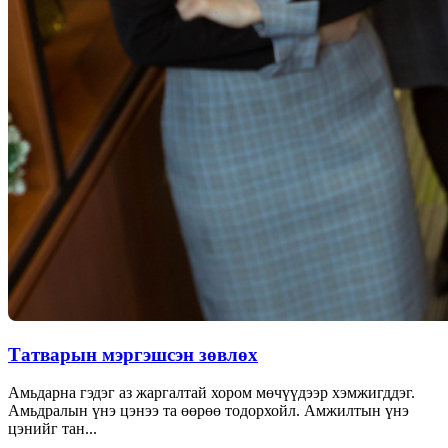
Татварын мэргэшсэн зөвлөх
Амьдарна гэдэг аз жаргалтай хором мөчүүдээр хэмжигддэг.
Амьдралын үнэ цэнээ та өөрөө тодорхойл. Амжилтын үнэ
цэнийг тан...