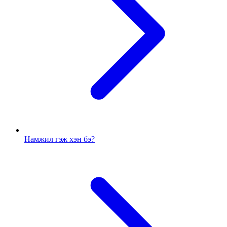
Намжил гэж хэн бэ?