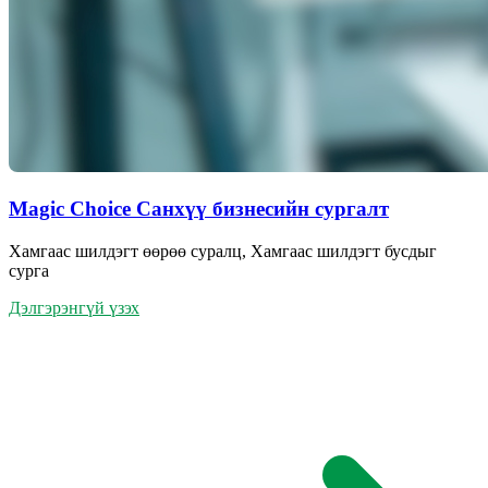
Magic Choice Санхүү бизнесийн сургалт
Хамгаас шилдэгт өөрөө суралц, Хамгаас шилдэгт бусдыг
сурга
Дэлгэрэнгүй үзэх