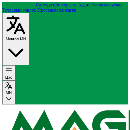
Группийн тухай
Санхүүгийн сургалт
Аудит баталгаажуулах
Татварын зөвлөх
Программ хангамж
Монгол
MN
Цэс
MN