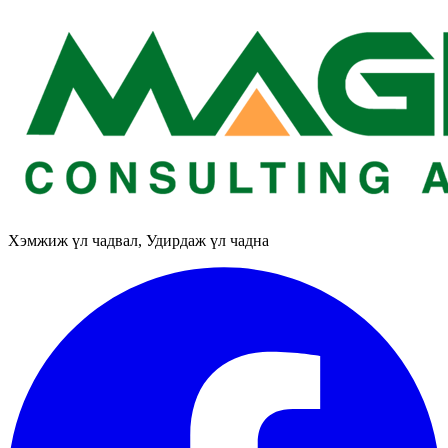
Хэмжиж үл чадвал, Удирдаж үл чадна