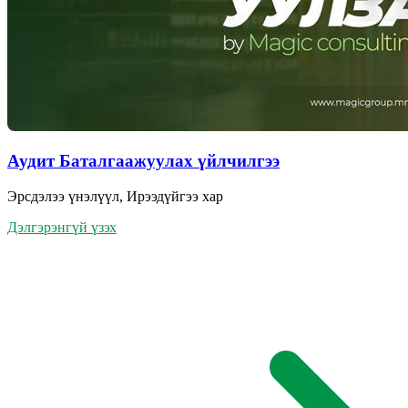
Аудит Баталгаажуулах үйлчилгээ
Эрсдэлээ үнэлүүл, Ирээдүйгээ хар
Дэлгэрэнгүй үзэх