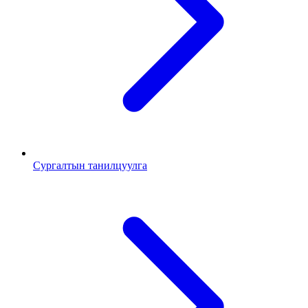
Сургалтын танилцуулга