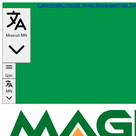
Группийн тухай
Санхүүгийн сургалт
Аудит баталгаажуулах
Та
Монгол
MN
Цэс
MN