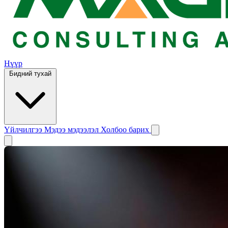
Нүүр
Бидний тухай
Үйлчилгээ
Мэдээ мэдээлэл
Холбоо барих