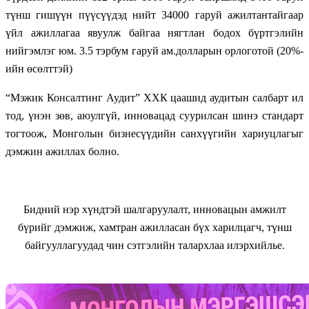
түнш гишүүн пүүсүүдэд нийт 34000 гаруй ажилтантайгаар
үйл ажиллагаа явуулж байгаа нягтлан бодох бүртгэлийн
нийгэмлэг юм. 3.5 тэрбум гаруй ам.долларын орлоготой (20%-
ийн өсөлттэй)
“Мэжик Консалтинг Аудит” ХХК цаашид аудитын салбарт ил
тод, үнэн зөв, аюулгүй, инновацад суурилсан шинэ стандарт
тогтоож, Монголын бизнесүүдийн санхүүгийн хариуцлагыг
дэмжин ажиллах болно.
Бидний нэр хүндтэй шалгаруулалт, инновацын амжилт
бүрийг дэмжиж, хамтран ажилласан бүх харилцагч, түнш
байгууллагуудад чин сэтгэлийн талархлаа илэрхийлье.