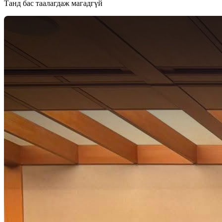
Танд бас таалагдаж магадгүй