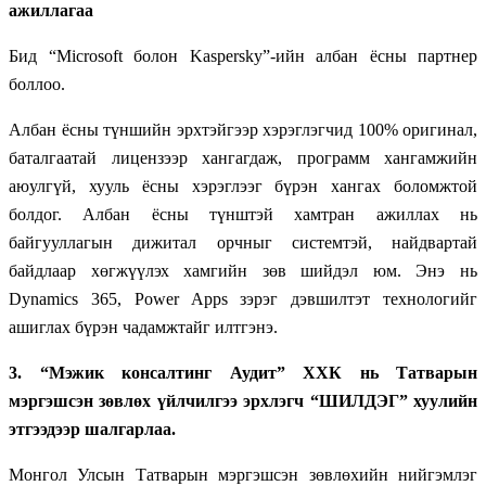
ажиллагаа
Бид “Microsoft болон Kaspersky”-ийн албан ёсны партнер
боллоо.
Албан ёсны түншийн эрхтэйгээр хэрэглэгчид 100% оригинал,
баталгаатай лицензээр хангагдаж, программ хангамжийн
аюулгүй, хууль ёсны хэрэглээг бүрэн хангах боломжтой
болдог. Албан ёсны түнштэй хамтран ажиллах нь
байгууллагын дижитал орчныг системтэй, найдвартай
байдлаар хөгжүүлэх хамгийн зөв шийдэл юм. Энэ нь
Dynamics 365, Power Apps зэрэг дэвшилтэт технологийг
ашиглах бүрэн чадамжтайг илтгэнэ.
3. “Мэжик консалтинг Аудит” ХХК нь Татварын
мэргэшсэн зөвлөх үйлчилгээ эрхлэгч “ШИЛДЭГ” хуулийн
этгээдээр шалгарлаа.
Монгол Улсын Татварын мэргэшсэн зөвлөхийн нийгэмлэг