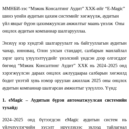
ММНБИ-ээс “Мэжик Консалтинг Аудит” ХХК-ийг “E-Magic”
шинэ үеийн аудитын цахим системийг хөгжүүлж, аудитын
үйл явцыг бүрэн цахимжуулсан амжилтыг маань үнэлж Оны
онцлох аудитын компаниар шалгарууллаа.
Энэхүү нэр хүндтэй шалгаруулалт нь байгууллагын аудитын
чанар, инновац, Олон улсын стандарт, салбарын манлайлал
зэрэг цогц үзүүлэлтүүдийг үнэлсний үндсэн дээр олгогддог
бөгөөд “Мэжик Консалтинг Аудит” ХХК нь 2024–2025 онд
хэрэгжүүлсэн дараах онцлох ажлуудаараа салбарын хөгжилд
бодит үнэтэй хувь нэмэр оруулан ажиллаж 2025 оны онцлох
аудитын компаниар шалгарсан амжилтыг үзүүллээ. Үүнд:
1. eMagic – Аудитын бүрэн автоматжуулсан системийн
тухайд:
2024–2025 онд бүтээгдсэн eMagic аудитын систем нь
үйлчлүүлэгчийн хүсэлт ирүүлэхээс эхлээд тайлагнал