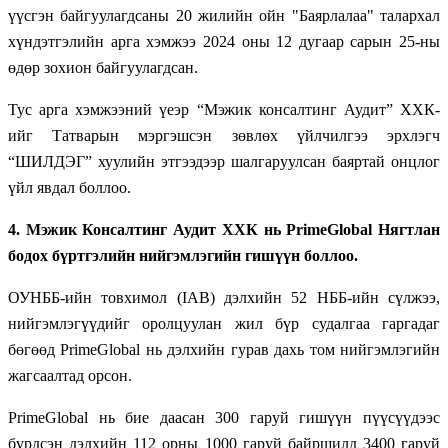
үүсгэн байгуулагдсаны 20 жилийн ойн "Баярлалаа" талархал
хүндэтгэлийн арга хэмжээ 2024 оны 12 дугаар сарын 25-ны
өдөр зохион байгуулагдсан.
Тус арга хэмжээний үеэр “Мэжик консалтинг Аудит” ХХК-
ийг Татварын мэргэшсэн зөвлөх үйлчилгээ эрхлэгч
“ШИЛДЭГ” хуулийн этгээдээр шалгаруулсан баяртай онцлог
үйл явдал боллоо.
4. Мэжик Консалтинг Аудит ХХК нь PrimeGlobal Нягтлан
бодох бүртгэлийн нийгэмлэгийн гишүүн боллоо.
ОУНББ-ийн товхимол (IAB) дэлхийн 52 НББ-ийн сүлжээ,
нийгэмлэгүүдийг оролцуулан жил бүр судалгаа гаргадаг
бөгөөд PrimeGlobal нь дэлхийн гурав дахь том нийгэмлэгийн
жагсаалтад орсон.
PrimeGlobal нь бие даасан 300 гаруй гишүүн пүүсүүдээс
бүрдсэн дэлхийн 112 орны 1000 гаруй байршилд 3400 гаруй