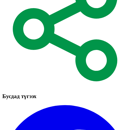
Бусдад түгээх