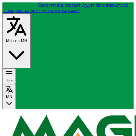
Группийн тухай
Санхүүгийн сургалт
Аудит баталгаажуулах
Татварын зөвлөх
Программ хангамж
Монгол
MN
Цэс
MN