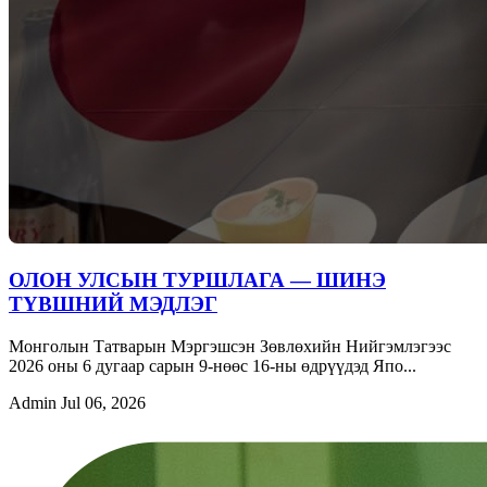
ОЛОН УЛСЫН ТУРШЛАГА — ШИНЭ
ТҮВШНИЙ МЭДЛЭГ
Монголын Татварын Мэргэшсэн Зөвлөхийн Нийгэмлэгээс
2026 оны 6 дугаар сарын 9-нөөс 16-ны өдрүүдэд Япо...
Admin
Jul 06, 2026