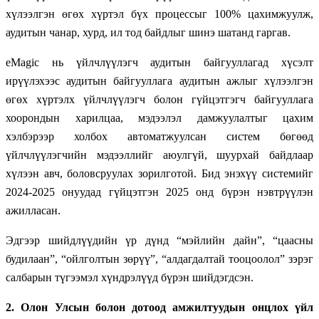
хүлээлгэн өгөх хүртэл бүх процессыг 100% цахимжуулж,
аудитын чанар, хурд, ил тод байдлыг шинэ шатанд гаргав.
eMagic нь үйлчлүүлэгч аудитын байгууллагад хүсэлт
ирүүлэхээс аудитын байгууллага аудитын ажлыг хүлээлгэн
өгөх хүртэлх үйлчлүүлэгч болон гүйцэтгэгч байгууллага
хоорондын харилцаа, мэдээлэл дамжуулалтыг цахим
хэлбэрээр холбох автоматжуулсан систем бөгөөд
үйлчлүүлэгчийн мэдээллийг аюулгүй, шуурхай байдлаар
хүлээн авч, боловсруулах зорилготой. Бид энэхүү системийг
2024-2025 онуудад гүйцэтгэн 2025 онд бүрэн нэвтрүүлэн
ажилласан.
Эдгээр шийдлүүдийн үр дүнд “мэйлийн дайн”, “цаасны
будилаан”, “ойлголтын зөрүү”, “алдагдалтай тооцоолол” зэрэг
салбарын түгээмэл хүндрэлүүд бүрэн шийдэгдсэн.
2. Олон Улсын болон дотоод амжилтуудын онцлох үйл