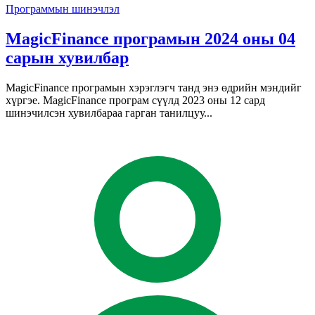
Программын шинэчлэл
MagicFinance програмын 2024 оны 04
сарын хувилбар
MagicFinance програмын хэрэглэгч танд энэ өдрийн мэндийг
хүргэе. MagicFinance програм сүүлд 2023 оны 12 сард
шинэчилсэн хувилбараа гарган танилцуу...