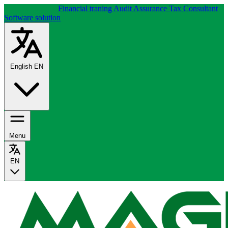
About company
Financial traning
Audit Assurance
Tax Consultant
Software solution
English
EN
Menu
EN