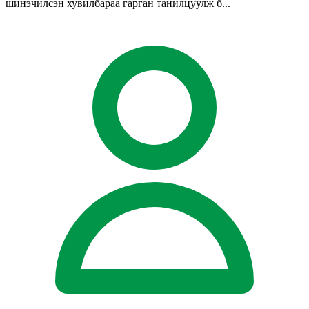
шинэчилсэн хувилбараа гарган танилцуулж б...