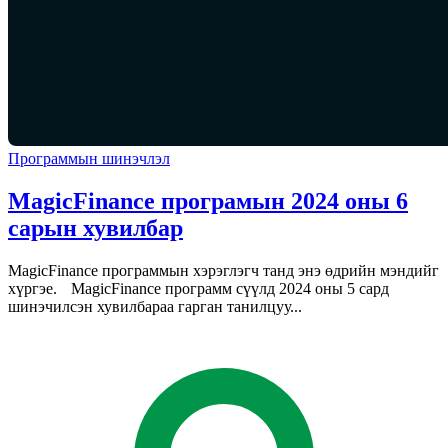
Программын шинэчлэл
MagicFinance програмын 2024 оны 6
сарын хувилбар
MagicFinance программын хэрэглэгч танд энэ өдрийн мэндийг
хүргэе. MagicFinance программ сүүлд 2024 оны 5 сард
шинэчилсэн хувилбараа гарган танилцуу...