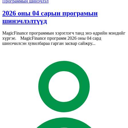
Программын шинэчлэл
2026 оны 04 сарын програмын
шинэчлэлтүүд
MagicFinance программын хэрэглэгч танд энэ өдрийн мэндийг
хүргэе. MagicFinance программ 2026 оны 04 сард
шинэчилсэн хувилбараа гарган засвар сайжру...