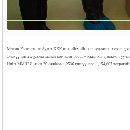
Мэжик Консалтинг Аудит ХХК нь нийгмийн хариуцлагын хүрээнд жил
Энэхүү аяны хүрээнд манай компани 500ш маскыг хандивлаж, түүчээ
Нийт ММНБИ -ийн 30 салбарын 2536 гишүүнээс11,154,607 төгрөгийн