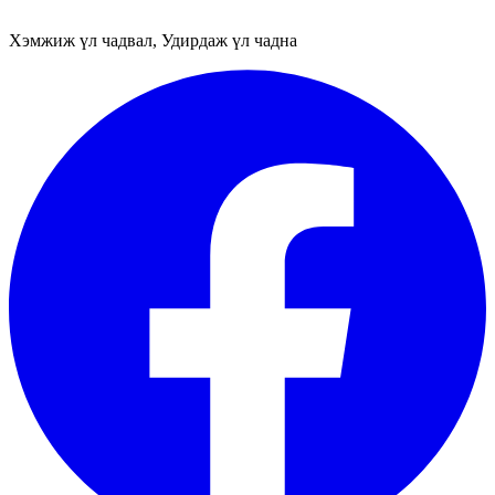
Хэмжиж үл чадвал, Удирдаж үл чадна