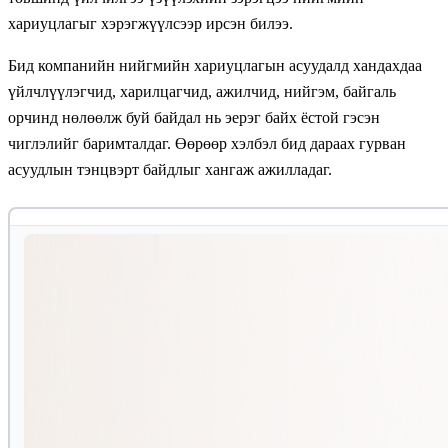
хариуцлагыг хэрэгжүүлсээр ирсэн билээ.
Бид компанийн нийгмийн хариуцлагын асуудалд хандахдаа
үйлчлүүлэгчид, харилцагчид, ажилчид, нийгэм, байгаль
орчинд нөлөөлж буй байдал нь эерэг байх ёстой гэсэн
чиглэлийг баримталдаг. Өөрөөр хэлбэл бид дараах гурван
асуудлын тэнцвэрт байдлыг хангаж ажилладаг.