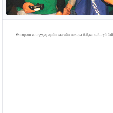
Өнгөрсөн жилүүдэд эдийн засгийн нөхцөл байдал сайнгүй байж