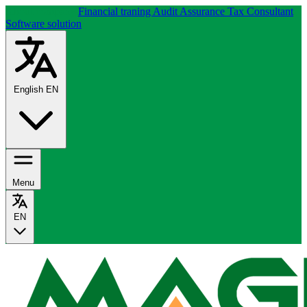
About company
Financial traning
Audit Assurance
Tax Consultant
Software solution
English
EN
Menu
EN