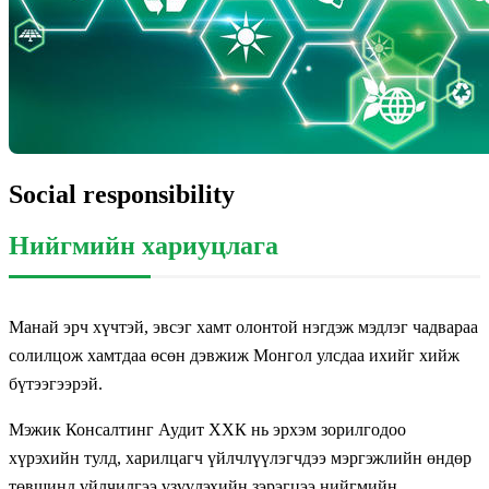
Social responsibility
Нийгмийн хариуцлага
Манай эрч хүчтэй, эвсэг хамт олонтой нэгдэж мэдлэг чадвараа
солилцож хамтдаа өсөн дэвжиж Монгол улсдаа ихийг хийж
бүтээгээрэй.
Мэжик Консалтинг Аудит ХХК нь эрхэм зорилгодоо
хүрэхийн тулд, харилцагч үйлчлүүлэгчдээ мэргэжлийн өндөр
төвшинд үйлчилгээ үзүүлэхийн зэрэгцээ нийгмийн