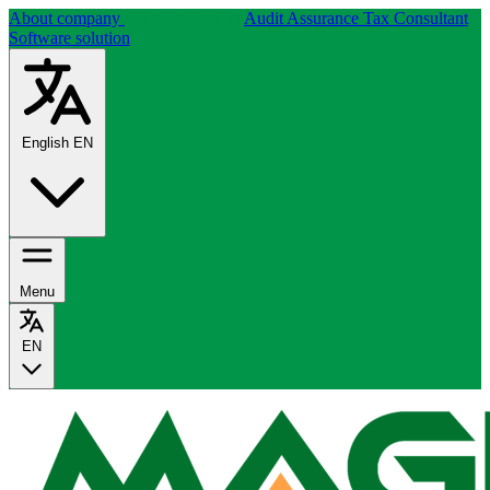
About company
Financial traning
Audit Assurance
Tax Consultant
Software solution
English
EN
Menu
EN