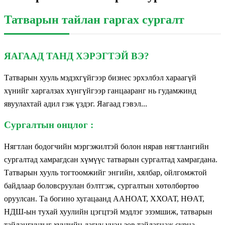
Татварын тайлан гаргах сургалт
ЯАГААД ТАНД ХЭРЭГТЭЙ ВЭ?
Татварын хууль мэдэхгүйгээр бизнес эрхэлбэл хараагүй
хүнийг харгалзах хүнгүйгээр ганцааранг нь гудамжинд
явуулахтай адил гэж үздэг. Яагаад гэвэл...
Сургалтын онцлог :
Нягтлан бодогчийн мэргэжилтэй болон нярав нягтлангийн
сургалтад хамрагдсан хүмүүс татварын сургалтад хамрагдана.
Татварын хууль тогтоомжийг энгийн, хялбар, ойлгомжтой
байдлаар боловсруулан бэлтгэж, сургалтын хөтөлбөртөө
оруулсан. Та богино хугацаанд ААНОАТ, ХХОАТ, НӨАТ,
НДШ-ын тухай хуулийн цэгцтэй мэдлэг эзэмшиж, татварын
тайлангуудыг хуулийн дагуу үнэн зөв тайлагнаж сурна.