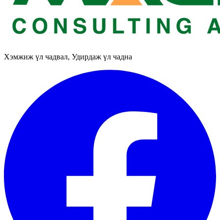
Хэмжиж үл чадвал, Удирдаж үл чадна