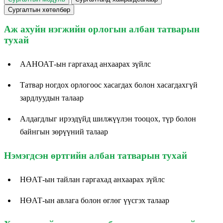
Сургалтын хөтөлбөр
Аж ахуйн нэгжийн орлогын албан татварын
тухай
ААНОАТ-ын гаргахад анхаарах зүйлс
Татвар ногдох орлогоос хасагдах болон хасагдахгүй
зардлуудын талаар
Алдагдлыг ирээдүйд шилжүүлэн тооцох, түр болон
байнгын зөрүүний талаар
Нэмэгдсэн өртгийн албан татварын тухай
НӨАТ-ын тайлан гаргахад анхаарах зүйлс
НӨАТ-ын авлага болон өглөг үүсгэх талаар