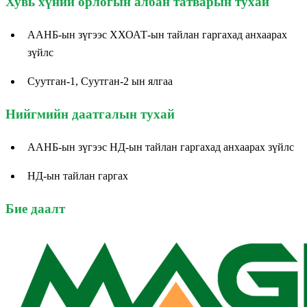
Хувь хүний орлогын албан татварын тухай
ААНБ-ын зүгээс ХХОАТ-ын тайлан гаргахад анхаарах
зүйлс
Суутган-1, Суутган-2 ын ялгаа
Нийгмийн даатгалын тухай
ААНБ-ын зүгээс НД-ын тайлан гаргахад анхаарах зүйлс
НД-ын тайлан гаргах
Бие даалт