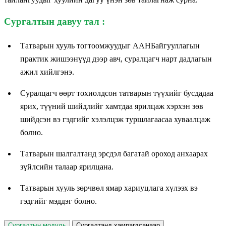
Сургалтын давуу тал :
Татварын хууль тогтоомжуудыг ААНБайгууллагын
практик жишээнүүд дээр авч, суралцагч нарт дадлагын
ажил хийлгэнэ.
Суралцагч өөрт тохиолдсон татварын түүхийг бусдадаа
ярих, түүний шийдлийг хамтдаа ярилцаж хэрхэн зөв
шийдсэн вэ гэдгийг хэлэлцэж туршлагаасаа хуваалцаж
болно.
Татварын шалгалтанд эрсдэл багатай ороход анхаарах
зүйлсийн талаар ярилцана.
Татварын хууль зөрчвөл ямар хариуцлага хүлээх вэ
гэдгийг мэддэг болно.
Сургалтын модуль
Сургалтанд хамрагдсанаар