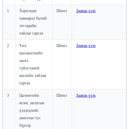
1
Харилцан
Шинэ
Заавар үзэх
хамаарал бүхий
этгээдийн
тайлан гаргах
2
Үнэ
Шинэ
Заавар үзэх
шилжилтийн
ажил
гүйлгээний
жилийн тайлан
гаргах
3
Цалингийн
Шинэ
Заавар үзэх
өглөг, авлагын
үлдэгдлийг
ажилтан тус
бүрээр