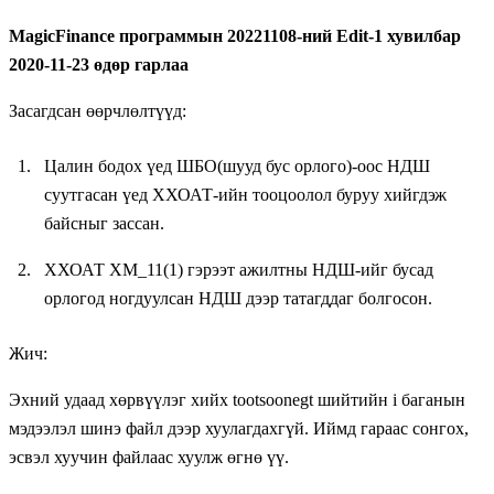
MagicFinance программын 20221108-ний Edit-1 хувилбар
2020-11-23 өдөр гарлаа
Засагдсан өөрчлөлтүүд:
Цалин бодох үед ШБО(шууд бус орлого)-оос НДШ
суутгасан үед ХХОАТ-ийн тооцоолол буруу хийгдэж
байсныг зассан.
ХХОАТ ХМ_11(1) гэрээт ажилтны НДШ-ийг бусад
орлогод ногдуулсан НДШ дээр татагддаг болгосон.
Жич:
Эхний удаад хөрвүүлэг хийх tootsoonegt шийтийн i баганын
мэдээлэл шинэ файл дээр хуулагдахгүй. Иймд гараас сонгох,
эсвэл хуучин файлаас хуулж өгнө үү.