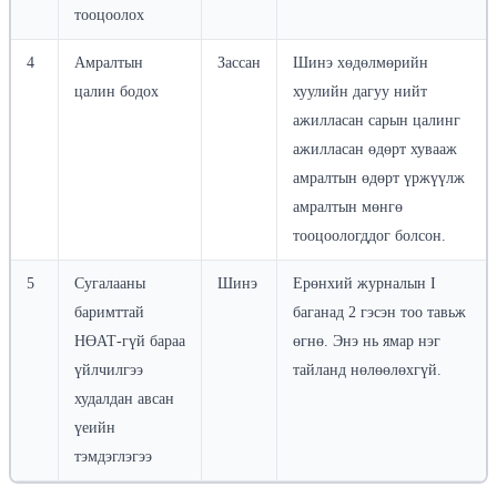
тооцоолох
4
Амралтын
Зассан
Шинэ хөдөлмөрийн
цалин бодох
хуулийн дагуу нийт
ажилласан сарын цалинг
ажилласан өдөрт хувааж
амралтын өдөрт үржүүлж
амралтын мөнгө
тооцоологддог болсон.
5
Сугалааны
Шинэ
Ерөнхий журналын I
баримттай
баганад 2 гэсэн тоо тавьж
НӨАТ-гүй бараа
өгнө. Энэ нь ямар нэг
үйлчилгээ
тайланд нөлөөлөхгүй.
худалдан авсан
үеийн
тэмдэглэгээ