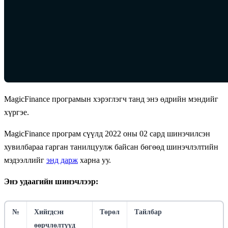
MagicFinance програмын хэрэглэгч танд энэ өдрийн мэндийг
хүргэе.
MagicFinance програм сүүлд 2022 оны 02 сард шинэчилсэн
хувилбараа гарган танилцуулж байсан бөгөөд шинэчлэлтийн
мэдээллийг
энд дарж
харна уу.
Энэ удаагийн шинэчлээр:
№
Хийгдсэн
Төрөл
Тайлбар
өөрчлөлтүүд