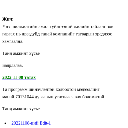
Жич:
Үнэ шилжилтийн ажил гүйлгээний жилийн тайланг зөв
гаргах нь ирээдүйд танай компанийг татварын эрсдлээс
хамгаална.
Танд амжилт хүсье
Баярлалаа.
2022-11-08 татах
Та программ шинэчлэлтэй холбоотой мэдээллийг
манай 70131044 дугаарын утаснаас авах боломжтой.
Танд амжилт хүсье.
20221108-ний Edit-1