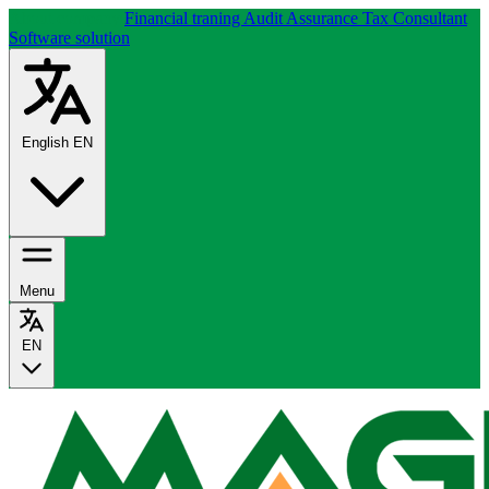
About company
Financial traning
Audit Assurance
Tax Consultant
Software solution
English
EN
Menu
EN