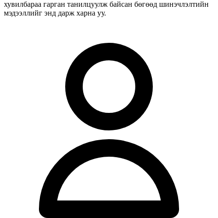
хувилбараа гарган танилцуулж байсан бөгөөд шинэчлэлтийн
мэдээллийг энд дарж харна уу.