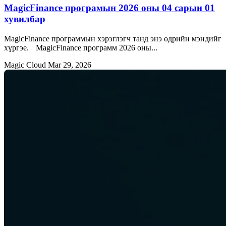
MagicFinance програмын 2026 оны 04 сарын 01
хувилбар
MagicFinance программын хэрэглэгч танд энэ өдрийн мэндийг
хүргэе. MagicFinance программ 2026 оны...
Magic Cloud
Mar 29, 2026