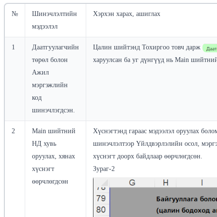
№
Шинэчлэлтийн
Хэрхэн харах, ашиглах
мэдээлэл
1
Даатгуулагчийн
Цалин шийтэнд Тохиргоо товч дарж
төрөл болон
харуулсан ба уг дүнгүүд нь Main шийтни
Ажил
мэргэжлийн
код
шинэчлэгдсэн.
2
Main шийтний
Хүснэгтэнд гараас мэдээлэл оруулах бол
НД хувь
шинэчлэлтээр Үйлдвэрлэлийн осол, мэрг
оруулах, хянах
хүснэгт доорх байдлаар өөрчлөгдсөн.
хүснэгт
Зураг-2
өөрчлөгдсөн