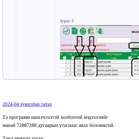
Зураг-3
2024-04 хувилбар татах
Та программ шинэчлэлтэй холбоотой мэдээллийг
манай 72887288 дугаарын утаснаас авах боломжтой.
Танд амжилт хүсье.