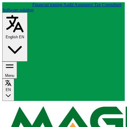
About company
Financial traning
Audit Assurance
Tax Consultant
Software solution
English
EN
Menu
EN