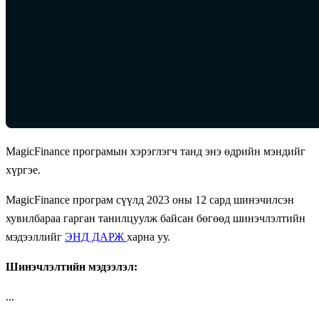
MagicFinance програмын хэрэглэгч танд энэ өдрийн мэндийг
хүргэе.
MagicFinance програм сүүлд 2023 оны 12 сард шинэчилсэн
хувилбараа гарган танилцуулж байсан бөгөөд шинэчлэлтийн
мэдээллийг
ЭНД ДАРЖ
харна уу.
Шинэчлэлтийн мэдээлэл:
...