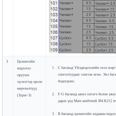
3
Цалингийн
С баганад Үйлдвэрлэлийн осол мэргэ
мэдээлэл
сонголтуудаас сонгож өгнө. Энэ ба
оруулах
бодогдоно.
хүснэгтэд орсон
өөрчлөлтүүд
F-G баганад ажил олгогч болон ажи
(Зураг-3)
дарах үед Main шийтний J84:K212 н
R баганад цалингийн алдааны мэдээ