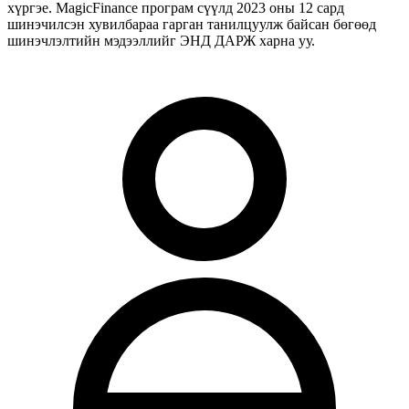
хүргэе. MagicFinance програм сүүлд 2023 оны 12 сард
шинэчилсэн хувилбараа гарган танилцуулж байсан бөгөөд
шинэчлэлтийн мэдээллийг ЭНД ДАРЖ харна уу.