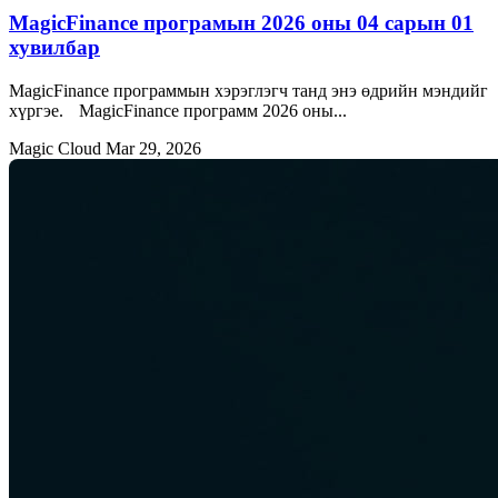
MagicFinance програмын 2026 оны 04 сарын 01
хувилбар
MagicFinance программын хэрэглэгч танд энэ өдрийн мэндийг
хүргэе. MagicFinance программ 2026 оны...
Magic Cloud
Mar 29, 2026