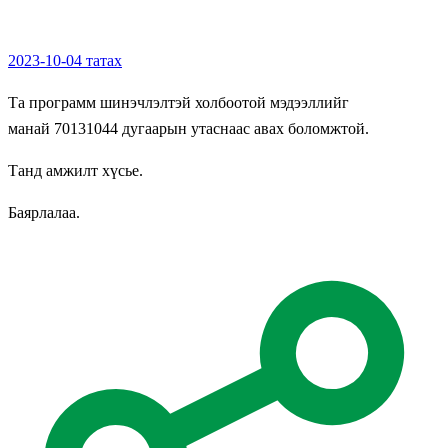
2023-10-04 татах
Та программ шинэчлэлтэй холбоотой мэдээллийг
манай 70131044 дугаарын утаснаас авах боломжтой.
Танд амжилт хүсье.
Баярлалаа.