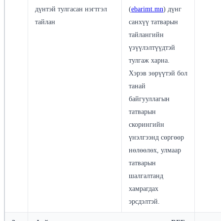
дүнтэй тулгасан нэгтгэл
(
ebarimt.mn
) дүнг
тайлан
санхүү татварын
тайлангийн
үзүүлэлтүүдтэй
тулгаж харна.
Хэрэв зөрүүтэй бол
танай
байгууллагын
татварын
скорингийн
үнэлгээнд сөргөөр
нөлөөлөх, улмаар
татварын
шалгалтанд
хамрагдах
эрсдэлтэй.