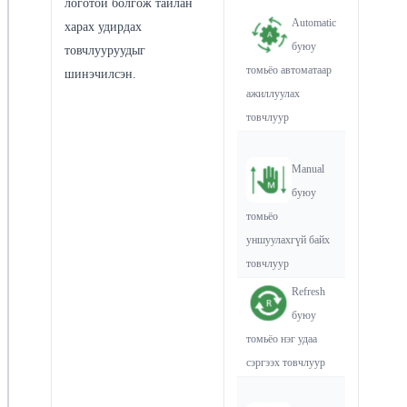
логотой болгож тайлан
Automatic
харах удирдах
буюу
товчлууруудыг
томьёо автоматаар
шинэчилсэн.
ажиллуулах
товчлуур
Manual
буюу
томьёо
уншуулахгүй байх
товчлуур
Refresh
буюу
томьёо нэг удаа
сэргээх товчлуур