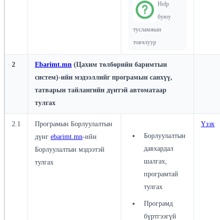
Help
буюу
тусламжын
товчлуур
2
Ebarimt.mn
(Цахим төлбөрийн баримтын
систем)-ийн мэдээллийг програмын санхүү,
татварын тайлангийн дүнтэй автоматаар
тулгах
2.1
Програмын Борлуулалтын
Үзэх
Борлуулалтын
дүнг
ebarimt.mn
-ийн
давхардал
Борлуулалтын мэдээтэй
шалгах,
тулгах
програмтай
тулгах
Програмд
бүртгээгүй