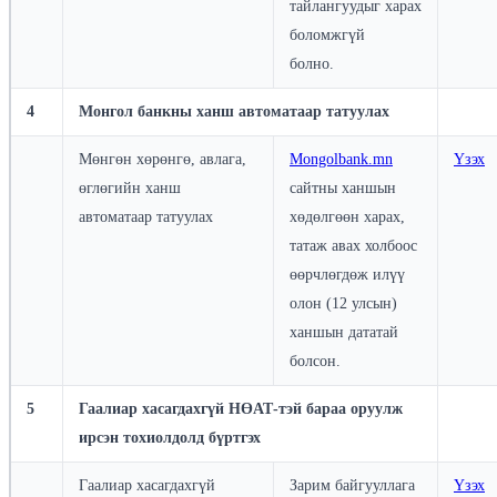
тайлангуудыг харах
боломжгүй
болно.
4
Монгол банкны ханш автоматаар татуулах
Мөнгөн хөрөнгө, авлага,
Mongolbank.mn
Үзэх
өглөгийн ханш
сайтны ханшын
автоматаар татуулах
хөдөлгөөн харах,
татаж авах холбоос
өөрчлөгдөж илүү
олон (12 улсын)
ханшын дататай
болсон.
5
Гаалиар хасагдахгүй НӨАТ-тэй бараа оруулж
ирсэн тохиолдолд бүртгэх
Гаалиар хасагдахгүй
Зарим байгууллага
Үзэх