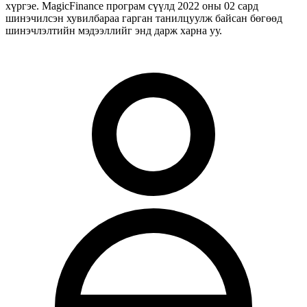
хүргэе. MagicFinance програм сүүлд 2022 оны 02 сард
шинэчилсэн хувилбараа гарган танилцуулж байсан бөгөөд
шинэчлэлтийн мэдээллийг энд дарж харна уу.