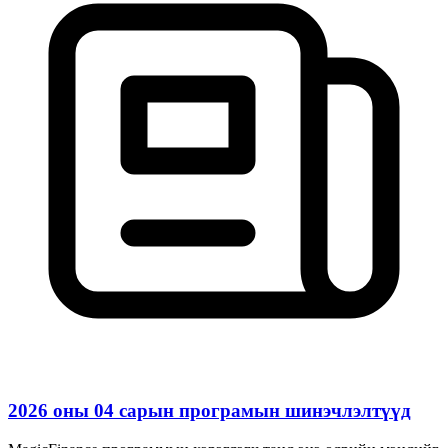
2026 оны 04 сарын програмын шинэчлэлтүүд