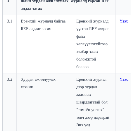
3
Файл хурдан ажиллуулах, журналд гарсан REF
алдаа засах
3.1
Ерөнхий журналд байгаа
Ерөнхий журналд
Үзэх
REF алдааг засах
үүссэн REF алдааг
файл
хөрвүүлэхгүйгээр
хялбар засах
боломжтой
боллоо.
3.2
Хурдан ажиллуулах
Ерөнхий журнал
Үзэх
техник
дээр хурдан
ажиллах
шаардлагатай бол
"томьёо устгах"
товч дээр дараарай.
Энэ үед