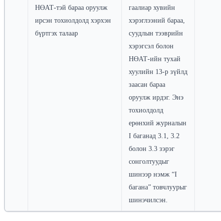
НӨАТ-тэй бараа оруулж
гаалиар хувийн
ирсэн тохиолдолд хэрхэн
хэрэглээний бараа,
бүртгэх талаар
суудлын тээврийн
хэрэгсэл болон
НӨАТ-ийн тухай
хуулийн 13-р зүйлд
заасан бараа
оруулж ирдэг. Энэ
тохиолдолд
ерөнхий журналын
I баганад 3.1, 3.2
болон 3.3 зэрэг
сонголтуудыг
шинээр нэмж “I
багана” товчлуурыг
шинэчилсэн.