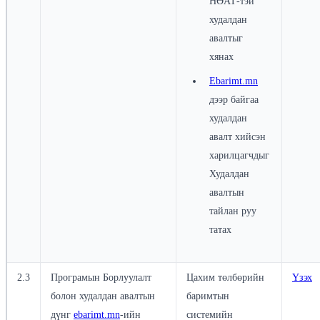
НӨАТ-тэй
худалдан
авалтыг
хянах
Ebarimt.mn
дээр байгаа
худалдан
авалт хийсэн
харилцагчдыг
Худалдан
авалтын
тайлан руу
татах
2.3
Програмын Борлуулалт
Цахим төлбөрийн
Үзэх
болон худалдан авалтын
баримтын
дүнг
ebarimt.mn
-ийн
системийн