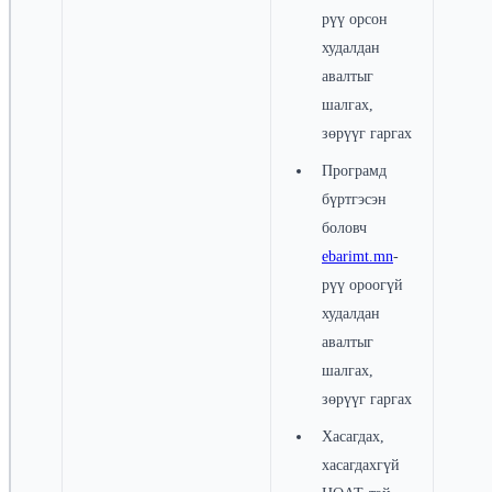
рүү орсон
худалдан
авалтыг
шалгах,
зөрүүг гаргах
Програмд
бүртгэсэн
боловч
ebarimt.mn
-
рүү ороогүй
худалдан
авалтыг
шалгах,
зөрүүг гаргах
Хасагдах,
хасагдахгүй