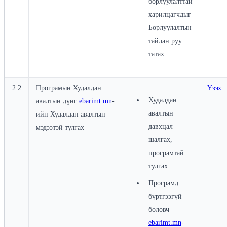
борлуулалттай
харилцагчдыг
Борлуулалтын
тайлан руу
татах
2.2
Програмын Худалдан
Үзэх
Худалдан
авалтын дүнг
ebarimt.mn
-
авалтын
ийн Худалдан авалтын
давхцал
мэдээтэй тулгах
шалгах,
програмтай
тулгах
Програмд
бүртгээгүй
боловч
ebarimt.mn
-