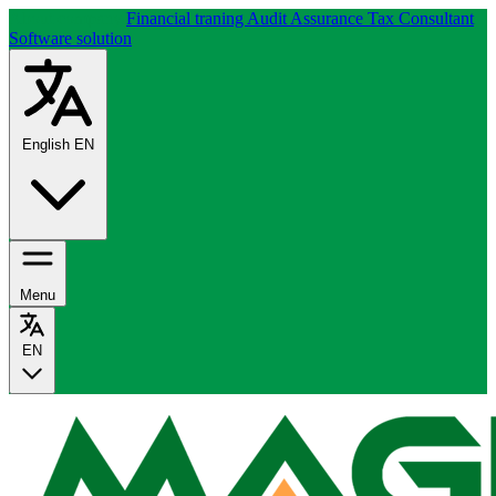
About company
Financial traning
Audit Assurance
Tax Consultant
Software solution
English
EN
Menu
EN