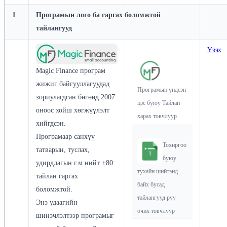
1
Програмын лого ба гаргах боломжтой
тайлангууд
Үзэх
Magic Finance програм
жижиг байгууллагуудад
Програмын үндсэн
зориулагдсан бөгөөд 2007
цэс буюу Тайлан
оноос хойш хөгжүүлэлт
харах товчлуур
хийгдсэн.
Програмаар санхүү
Тохиргоо
татварын, туслах,
буюу
удирдлагын г.м нийт +80
тухайн шийтэнд
тайлан гаргах
байх бусад
боломжтой.
тайлангууд руу
Энэ удаагийн
очих товчлуур
шинэчлэлтээр програмыг