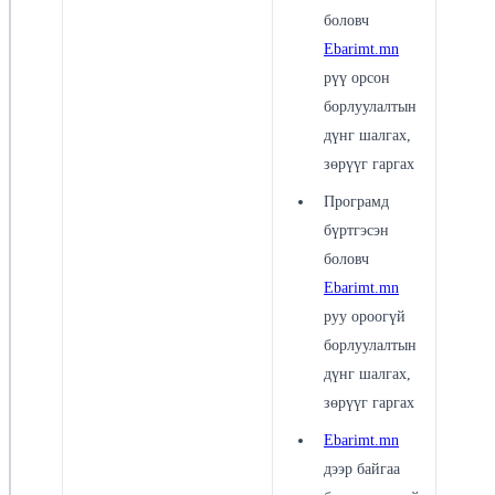
боловч
Ebarimt.mn
рүү орсон
борлуулалтын
дүнг шалгах,
зөрүүг гаргах
Програмд
бүртгэсэн
боловч
Ebarimt.mn
руу ороогүй
борлуулалтын
дүнг шалгах,
зөрүүг гаргах
Ebarimt.mn
дээр байгаа