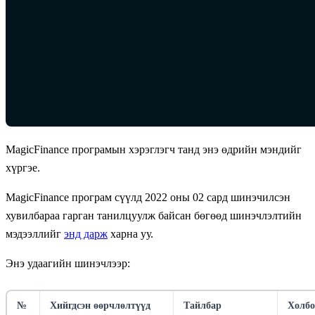
MagicFinance програмын хэрэглэгч танд энэ өдрийн мэндийг
хүргэе.
MagicFinance програм сүүлд 2022 оны 02 сард шинэчилсэн
хувилбараа гарган танилцуулж байсан бөгөөд шинэчлэлтийн
мэдээллийг
энд дарж
харна уу.
Энэ удаагийн шинэчлээр:
№
Хийгдсэн өөрчлөлтүүд
Тайлбар
Холбо